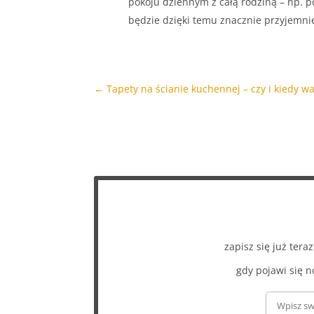
pokoju dziennym z całą rodziną – np. p
będzie dzięki temu znacznie przyjemnie
←
Tapety na ścianie kuchennej – czy i kiedy w
zapisz się już ter
gdy pojawi się n