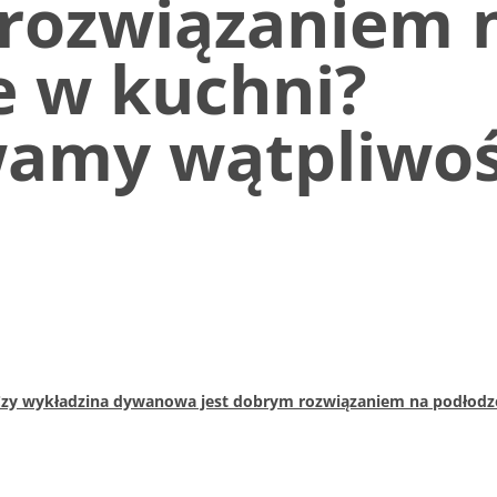
rozwiązaniem 
e w kuchni?
amy wątpliwoś
Czy wykładzina dywanowa jest dobrym rozwiązaniem na podłodz