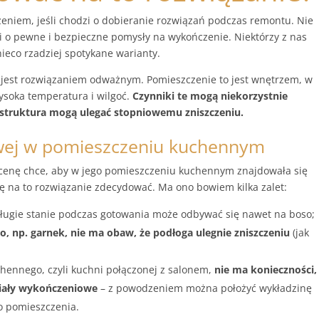
niem, jeśli chodzi o dobieranie rozwiązań podczas remontu. Nie
i o pewne i bezpieczne pomysły na wykończenie. Niektórzy z nas
ieco rzadziej spotykane warianty.
jest rozwiązaniem odważnym. Pomieszczenie to jest wnętrzem, w
ysoka temperatura i wilgoć.
Czynniki te mogą niekorzystnie
i struktura mogą ulegać stopniowemu zniszczeniu.
wej w pomieszczeniu kuchennym
ką cenę chce, aby w jego pomieszczeniu kuchennym znajdowała się
ę na to rozwiązanie zdecydować. Ma ono bowiem kilka zalet:
długie stanie podczas gotowania może odbywać się nawet na boso;
o, np. garnek, nie ma obaw, że podłoga ulegnie zniszczeniu
(jak
chennego, czyli kuchni połączonej z salonem,
nie ma konieczności,
riały wykończeniowe
– z powodzeniem można położyć wykładzinę
o pomieszczenia.