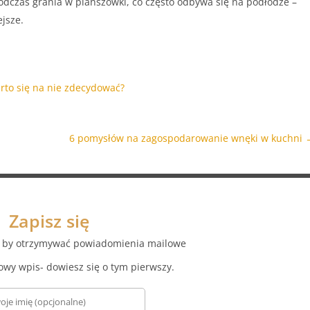
odczas grania w planszówki, co często odbywa się na podłodze –
jsze.
arto się na nie zdecydować?
6 pomysłów na zagospodarowanie wnęki w kuchni
Zapisz się
az by otrzymywać powiadomienia mailowe
owy wpis- dowiesz się o tym pierwszy.