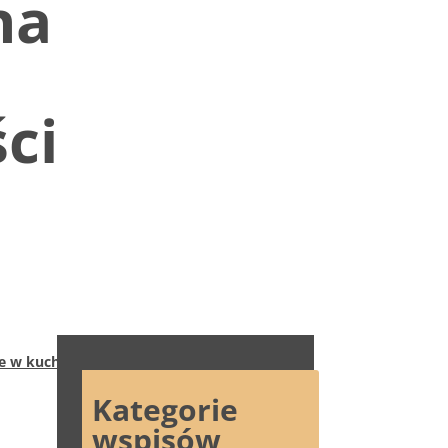
na
ci
e w kuchni?
Kategorie
wspisów