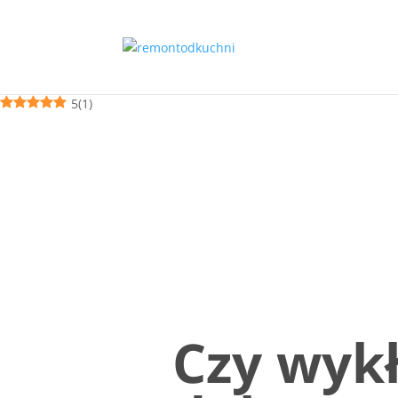
5
(
1
)
Czy wyk