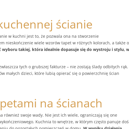
 kuchennej ścianie
anie w kuchni jest to, że pozwala ona na stworzenie
em nieskończenie wiele wzorów tapet w różnych kolorach, a także 
yboru takiej, która idealnie dopasuje się do wystroju i stylu, 
 zwłaszcza tych o grubszej fakturze – nie zostają ślady odbitych rąk.
ców małych dzieci, które lubią opierać się o powierzchnię ścian
apetami na ścianach
również swoje wady. Nie jest ich wiele, ograniczają się one
wykończeniowego. Kuchnia to wnętrze, w którym często panuje doś
naniu do pozostałych pomieszczeń w domu.
W wyniku działania