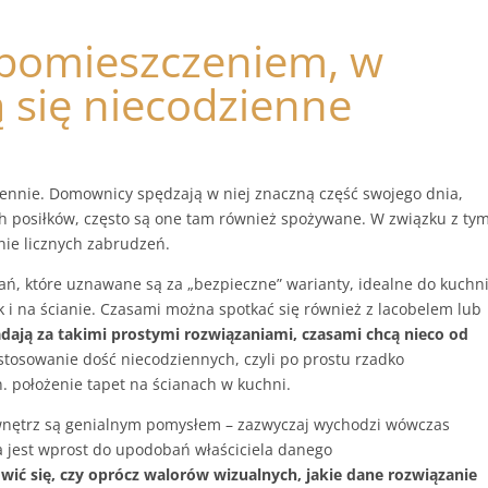
 pomieszczeniem, w
 się niecodzienne
nnie. Domownicy spędzają w niej znaczną część swojego dnia,
h posiłków, często są one tam również spożywane. W związku z ty
ie licznych zabrudzeń.
ań, które uznawane są za „bezpieczne” warianty, idealne do kuchni
k i na ścianie. Czasami można spotkać się również z lacobelem lub
adają za takimi prostymi rozwiązaniami, czasami chcą nieco od
tosowanie dość niecodziennych, czyli po prostu rzadko
. położenie tapet na ścianach w kuchni.
nętrz są genialnym pomysłem – zazwyczaj wychodzi wówczas
 jest wprost do upodobań właściciela danego
wić się, czy oprócz walorów wizualnych, jakie dane rozwiązanie