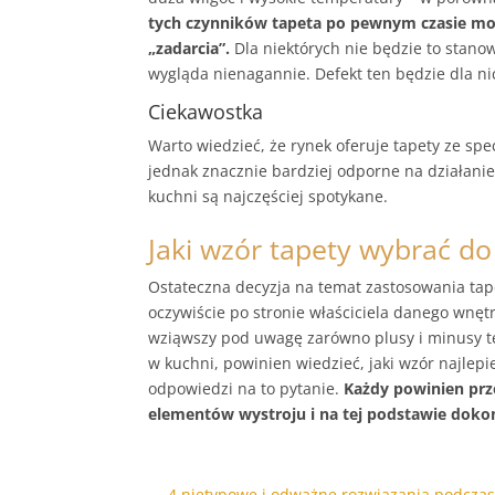
tych czynników tapeta po pewnym czasie moż
„zadarcia”.
Dla niektórych nie będzie to stanow
wygląda nienagannie. Defekt ten będzie dla 
Ciekawostka
Warto wiedzieć, że rynek oferuje tapety ze sp
jednak znacznie bardziej odporne na działanie
kuchni są najczęściej spotykane.
Jaki wzór tapety wybrać do
Ostateczna decyzja na temat zastosowania tape
oczywiście po stronie właściciela danego wnęt
wziąwszy pod uwagę zarówno plusy i minusy teg
w kuchni, powinien wiedzieć, jaki wzór najlepi
odpowiedzi na to pytanie.
Każdy powinien prze
elementów wystroju i na tej podstawie doko
←
4 nietypowe i odważne rozwiązania podczas