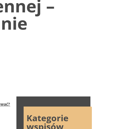
ennej –
 nie
dować?
Kategorie
wspisów