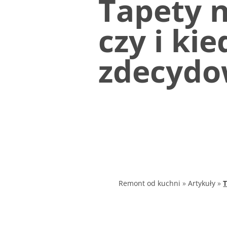
Tapety n
czy i ki
zdecydo
Remont od kuchni
»
Artykuły
»
T