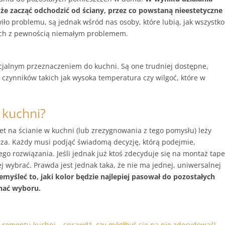
e zacząć odchodzić od ściany, przez co powstaną nieestetyczne
iło problemu, są jednak wśród nas osoby, które lubią, jak wszystko
nich z pewnością niemałym problemem.
ecjalnym przeznaczeniem do kuchni. Są one trudniej dostępne,
 czynników takich jak wysoka temperatura czy wilgoć, które w
 kuchni?
t na ścianie w kuchni (lub zrezygnowania z tego pomysłu) leży
rza. Każdy musi podjąć świadomą decyzję, którą podejmie,
o rozwiązania. Jeśli jednak już ktoś zdecyduje się na montaż tape
ej wybrać. Prawda jest jednak taka, że nie ma jednej, uniwersalnej
myśleć to, jaki kolor będzie najlepiej pasował do pozostałych
nać wyboru.
 remontu kuchni – sprawdź, czy mógłbyś się na nie zdecydować!