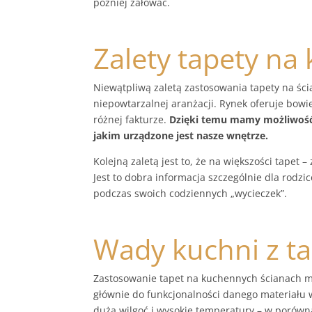
później żałować.
Zalety tapety na
Niewątpliwą zaletą zastosowania tapety na ści
niepowtarzalnej aranżacji. Rynek oferuje bowi
różnej fakturze.
Dzięki temu mamy możliwość w
jakim urządzone jest nasze wnętrze.
Kolejną zaletą jest to, że na większości tapet –
Jest to dobra informacja szczególnie dla rodzi
podczas swoich codziennych „wycieczek”.
Wady kuchni z t
Zastosowanie tapet na kuchennych ścianach ma 
głównie do funkcjonalności danego materiału 
duża wilgoć i wysokie temperatury – w porów