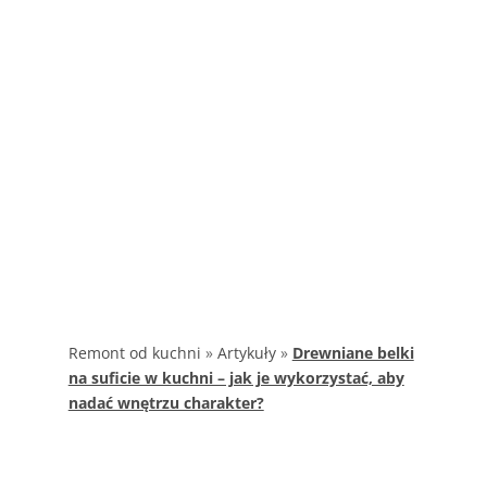
Remont od kuchni
»
Artykuły
»
Drewniane belki
na suficie w kuchni – jak je wykorzystać, aby
nadać wnętrzu charakter?