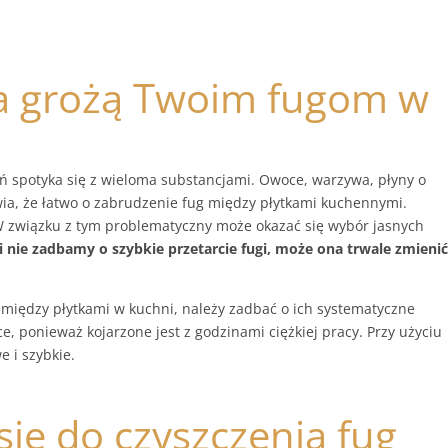
ia grożą Twoim fugom w
eń spotyka się z wieloma substancjami. Owoce, warzywa, płyny o
awia, że łatwo o zabrudzenie fug między płytkami kuchennymi.
 W związku z tym problematyczny może okazać się wybór jasnych
li nie zadbamy o szybkie przetarcie fugi, może ona trwale zmieni
 między płytkami w kuchni, należy zadbać o ich systematyczne
, ponieważ kojarzone jest z godzinami ciężkiej pracy. Przy użyciu
 i szybkie.
się do czyszczenia fug