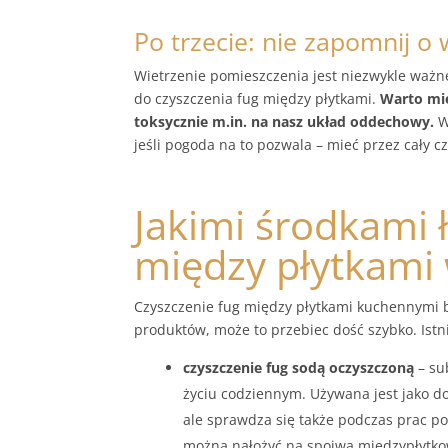
Po trzecie: nie zapomnij o
Wietrzenie pomieszczenia jest niezwykle waż
do czyszczenia fug między płytkami.
Warto mie
toksycznie m.in. na nasz układ oddechowy.
W
jeśli pogoda na to pozwala – mieć przez cały c
Jakimi środkami 
między płytkami
Czyszczenie fug między płytkami kuchennymi b
produktów, może to przebiec dość szybko. Istn
czyszczenie fug sodą oczyszczoną
– su
życiu codziennym. Używana jest jako d
ale sprawdza się także podczas prac p
można nałożyć na spoiwa międzypłytkowe