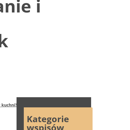
nie i
k
w kuchni? 7
Kategorie
wspisów