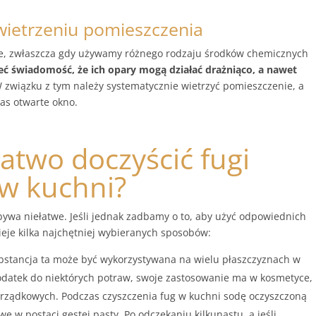
 wietrzeniu pomieszczenia
ne, zwłaszcza gdy używamy różnego rodzaju środków chemicznych
ć świadomość, że ich opary mogą działać drażniąco, a nawet
 związku z tym należy systematycznie wietrzyć pomieszczenie, a
zas otwarte okno.
łatwo doczyścić fugi
 w kuchni?
ywa niełatwe. Jeśli jednak zadbamy o to, aby użyć odpowiednich
ieje kilka najchętniej wybieranych sposobów:
bstancja ta może być wykorzystywana na wielu płaszczyznach w
odatek do niektórych potraw, swoje zastosowanie ma w kosmetyce,
orządkowych. Podczas czyszczenia fug w kuchni sodę oczyszczoną
 w postaci gęstej pasty. Po odczekaniu kilkunastu, a jeśli