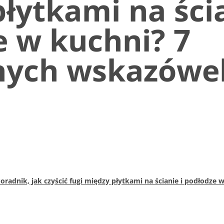
łytkami na ścia
e w kuchni? 7
nych wskazówe
oradnik, jak czyścić fugi między płytkami na ścianie i podłodze 