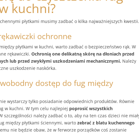
 w kuchni?
chennymi płytkami musimy zadbać o kilka najważniejszych kwestii
 rękawiczki ochronne
gi między płytkami w kuchni, warto zadbać o bezpieczeństwo rąk. W
nne rękawiczki.
Ochronią one delikatną skórę na dłoniach przed
nych lub przed zwykłymi uszkodzeniami mechanicznymi.
Należy
yczne uszkodzenie naskórka.
 swobodny dostęp do fug między
 nie wystarczy tylko posiadanie odpowiednich produktów. Równie
ug w kuchni. W tym celu najlepiej
poprosić wszystkich
 W szczególności należy zadbać o to, aby na ten czas dzieci nie miał
 fug między płytkami ściennymi, warto
zebrać z blatu kuchennego
 temu nie będzie obaw, że w ferworze porządków coś zostanie