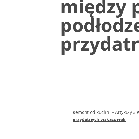
między p
podłodz
przydat
Remont od kuchni
»
Artykuły
»
P
przydatnych wskazówek