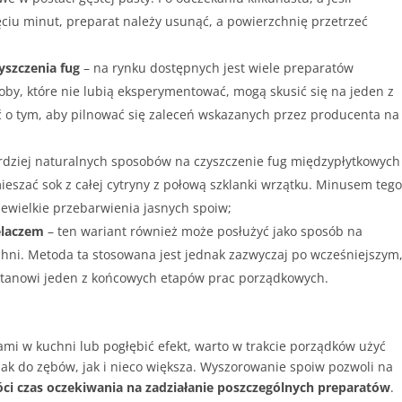
ięciu minut, preparat należy usunąć, a powierzchnię przetrzeć
yszczenia fug
– na rynku dostępnych jest wiele preparatów
oby, które nie lubią eksperymentować, mogą skusić się na jeden z
 o tym, aby pilnować się zaleceń wskazanych przez producenta na
rdziej naturalnych sposobów na czyszczenie fug międzypłytkowych
eszać sok z całej cytryny z połową szklanki wrzątku. Minusem teg
 niewielkie przebarwienia jasnych spoiw;
elaczem
– ten wariant również może posłużyć jako sposób na
hni. Metoda ta stosowana jest jednak zazwyczaj po wcześniejszym
 Stanowi jeden z końcowych etapów prac porządkowych.
ami w kuchni lub pogłębić efekt, warto w trakcie porządków użyć
 jak do zębów, jak i nieco większa. Wyszorowanie spoiw pozwoli na
óci czas oczekiwania na zadziałanie poszczególnych preparatów
.